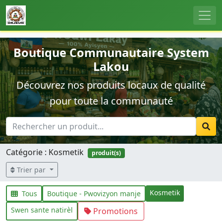
Boutique Communautaire System
Lakou
Découvrez nos produits locaux de qualité
pour toute la communauté
Catégorie : Kosmetik
produit(s)
Trier par
Kosmetik
Tous
Boutique - Pwovizyon manje
Swen sante natirèl
Promotions