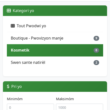
Kategori yo
Tout Pwodwi yo
Boutique - Pwovizyon manje
9
Kosmetik
0
Swen sante natirèl
2
Pri yo
Minimòm
Maksimòm