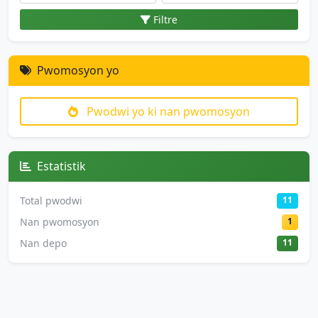
Filtre
Pwomosyon yo
Pwodwi yo ki nan pwomosyon
Estatistik
Total pwodwi
11
Nan pwomosyon
1
Nan depo
11