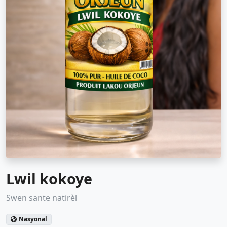
Lwil kokoye
Swen sante natirèl
Nasyonal