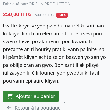
Fabriqué par: ORJEUN PRODUCTION
250,00 HTG
500,00 HTG
-50%
Lwil kokoye se yon pwodui natirèl ki soti nan
kokoye, li rich an eleman nitritif e li sèvi pou
swen cheve, po ak menm pou kwizin. Li
prezante an ti boutèy pratik, vann pa inite, sa
ki pèmèt kliyan achte selon bezwen yo san yo
pa oblije pran an gwo. Bon sant li ak plizyè
itilizasyon li fè li tounen yon pwodui ki fasil
pou vann epi atire kliyan.
Ajouter au panier
Retour à la boutique