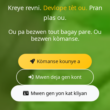
Kreye revni.
Devlope tèt ou.
Pran
plas ou.
Ou pa bezwen tout bagay pare. Ou
bezwen kòmanse.
Kòmanse kounye a
Mwen deja gen kont
Mwen gen yon kat kliyan