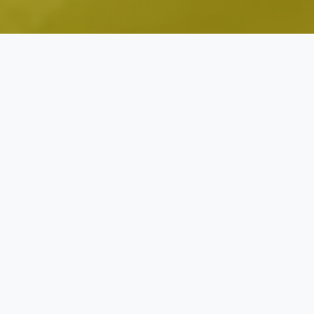
ASISTAN ORJEUN
Grann Marie
Gadyen Dijital Lakou ORJEUN
« Ann chèche pi bon chemen ansanm. »