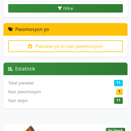
Filtre
Pwomosyon yo
Pwodwi yo ki nan pwomosyon
Estatistik
Total pwodwi
11
Nan pwomosyon
1
Nan depo
11
En Stock