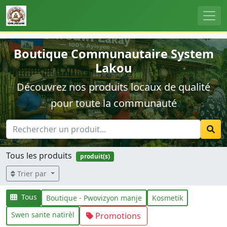
Boutique Communautaire System
Lakou
Découvrez nos produits locaux de qualité
pour toute la communauté
Tous les produits
produit(s)
Trier par
Tous
Boutique - Pwovizyon manje
Kosmetik
Swen sante natirèl
Promotions