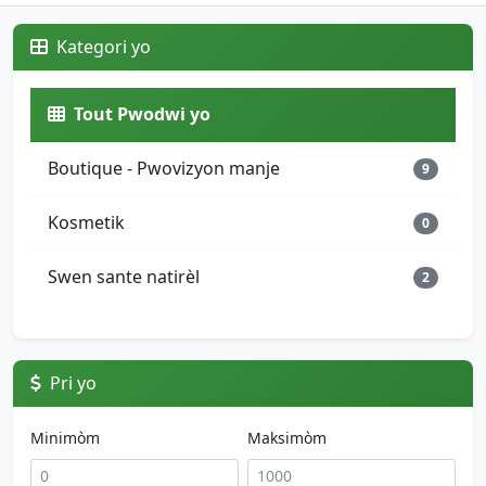
Kategori yo
Tout Pwodwi yo
Boutique - Pwovizyon manje
9
Kosmetik
0
Swen sante natirèl
2
Pri yo
Minimòm
Maksimòm