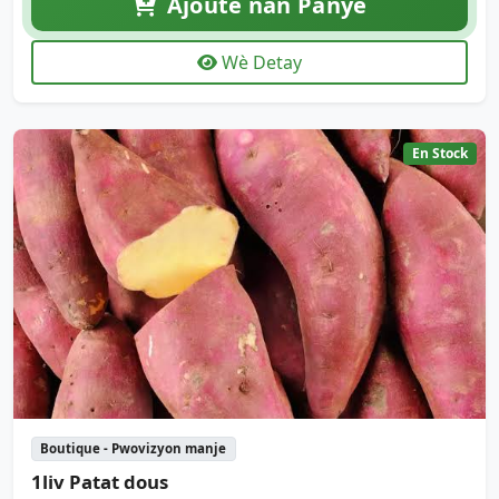
Ajoute nan Panye
Wè Detay
En Stock
Boutique - Pwovizyon manje
1liv Patat dous