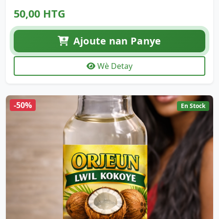
50,00 HTG
Ajoute nan Panye
Wè Detay
-50%
En Stock