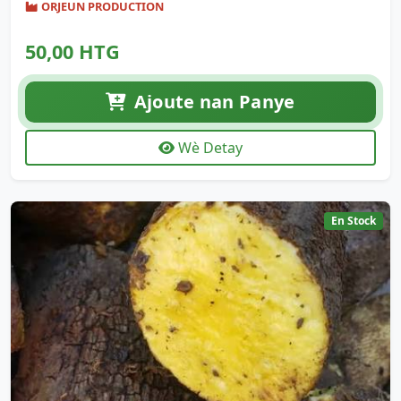
ORJEUN PRODUCTION
50,00 HTG
Ajoute nan Panye
Wè Detay
En Stock