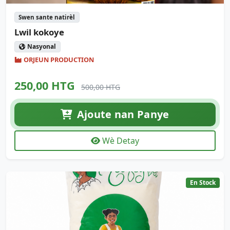
Swen sante natirèl
Lwil kokoye
Nasyonal
ORJEUN PRODUCTION
250,00 HTG
500,00 HTG
Ajoute nan Panye
Wè Detay
En Stock