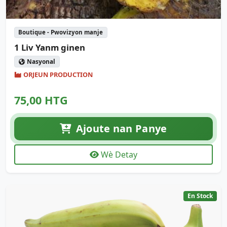
Boutique - Pwovizyon manje
1 Liv Yanm ginen
Nasyonal
ORJEUN PRODUCTION
75,00 HTG
Ajoute nan Panye
Wè Detay
En Stock