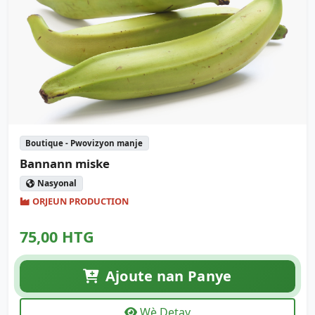
Boutique - Pwovizyon manje
Bannann miske
Nasyonal
ORJEUN PRODUCTION
75,00 HTG
Ajoute nan Panye
Wè Detay